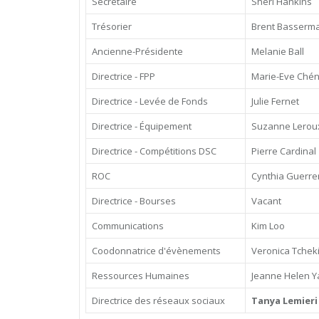
Secrétaire
Sheri Hankins
Trésorier
Brent Basserm
Ancienne-Présidente
Melanie Ball
Directrice - FPP
Marie-Eve Ché
Directrice - Levée de Fonds
Julie Fernet
Directrice - Équipement
Suzanne Lerou
Directrice - Compétitions DSC
Pierre Cardinal
ROC
Cynthia Guerre
Directrice - Bourses
Vacant
Communications
Kim Loo
Coodonnatrice d'évènements
Veronica Tcheki
Ressources Humaines
Jeanne Helen Y
Directrice des réseaux sociaux
Tanya Lemieri