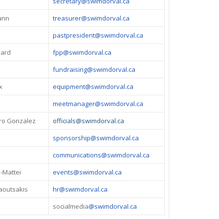
secretary@swimdorval.ca
ann
treasurer@swimdorval.ca
pastpresident@swimdorval.ca
nard
fpp@swimdorval.ca
fundraising@swimdorval.ca
x
equipment@swimdorval.ca
meetmanager@swimdorval.ca
ro Gonzalez
officials@swimdorval.ca
sponsorship@swimdorval.ca
communications@swimdorval.ca
-Mattei
events@swimdorval.ca
aoutsakis
hr@swimdorval.ca
socialmedia
@swimdorval.ca